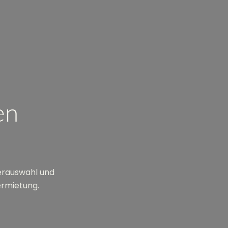
en
terauswahl und
ermietung.